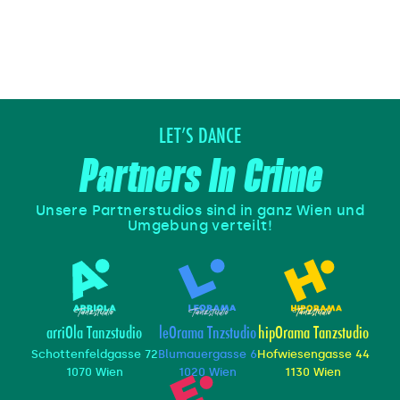
LET’S DANCE
Partners In Crime
Unsere Partnerstudios sind in ganz Wien und
Umgebung verteilt!
arriOla Tanzstudio
leOrama Tnzstudio
hipOrama Tanzstudio
Schottenfeldgasse 72
Blumauergasse 6
Hofwiesengasse 44
1070 Wien
1020 Wien
1130 Wien