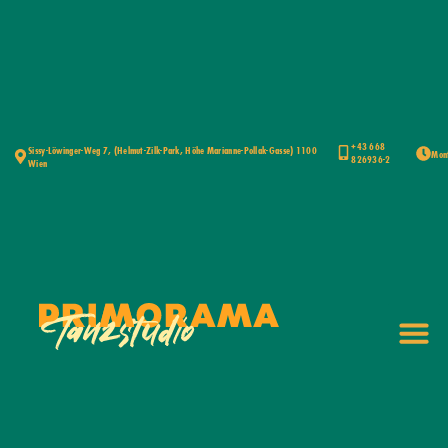
+43 668
Sissy-Löwinger-Weg 7, (Helmut-Zilk-Park, Höhe Marianne-Pollak-Gasse) 1100
Mont
826936-2
Wien
JET
LOGI