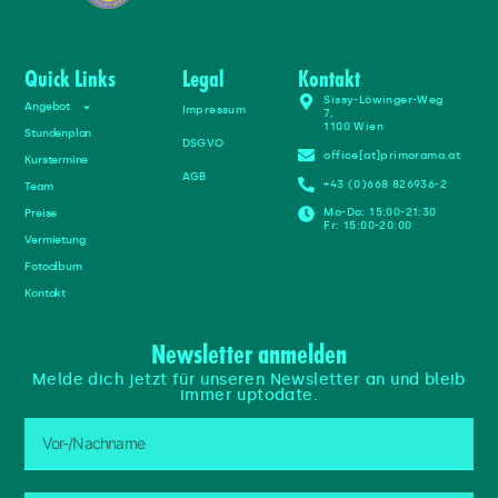
G
I
Z
T
I
I
E
M
L
L
S
E
Quick Links
Legal
Kontakt
Sissy-Löwinger-Weg
Angebot
Impressum
7,
1100 Wien
Stundenplan
DSGVO
office[at]primorama.at
Kurstermine
AGB
+43 (0)668 826936-2
Team
Mo-Do: 15:00-21:30
Preise
Fr: 15:00-20:00
Vermietung
Fotoalbum
Kontakt
Newsletter anmelden
Melde dich jetzt für unseren Newsletter an und bleib
immer uptodate.