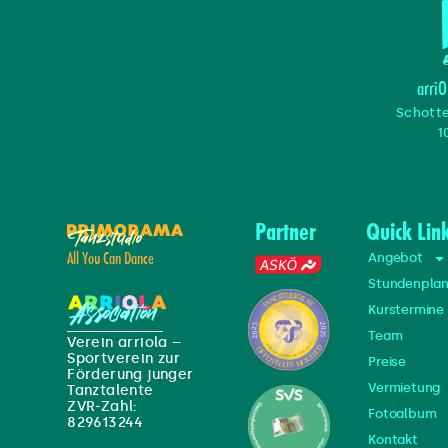
arriO
Schott
1
Partner
Quick Lin
Angebot
All You Can Dance
Stundenpla
Kurstermine
Team
Verein arriola –
Sportverein zur
Preise
Förderung junger
Vermietung
Tanztalente
ZVR-Zahl:
Fotoalbum
829613244
Kontakt