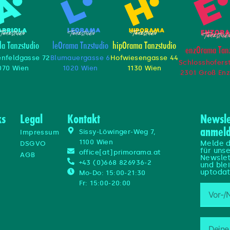
la Tanzstudio
leOrama Tnzstudio
hipOrama Tanzstudio
enzOrama Tanz
enfeldgasse 72
Blumauergasse 6
Hofwiesengasse 44
Schlosshofers
070 Wien
1020 Wien
1130 Wien
2301 Groß Enz
ks
Legal
Kontakt
Newsle
anmel
Sissy-Löwinger-Weg 7,
Impressum
1100 Wien
Melde d
DSGVO
n
für uns
office[at]primorama.at
AGB
Newslet
+43 (0)668 826936-2
und ble
uptodat
Mo-Do: 15:00-21:30
Fr: 15:00-20:00