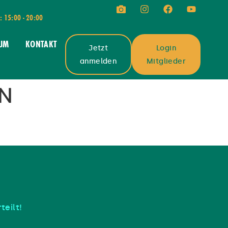
g: 15:00 - 20:00
UM
KONTAKT
Jetzt
Login
anmelden
Mitglieder
EN
teilt!