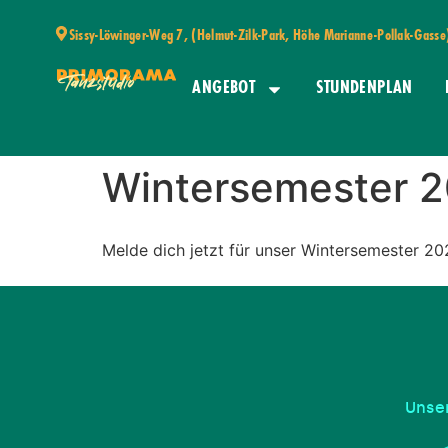
Sissy-Löwinger-Weg 7, (Helmut-Zilk-Park, Höhe Marianne-Pollak-Gass
ANGEBOT
STUNDENPLAN
Wintersemester 
Melde dich jetzt für unser Wintersemester 
Unser