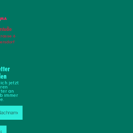
studio
trasse 6
ersdorf
tter
den
ich jetzt
eren
ter an
ib immer
e.