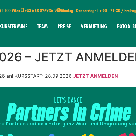
e) 1100 Wien
+43 668 826936-2
Montag - Donnerstag: 15:00 - 21:30 / Freita
KURSTERMINE
TEAM
PREISE
VERMIETUNG
FOTOALB
2026 – JETZT ANMELD
2026 an! KURSSTART: 28.09.2026
JETZT ANMELDEN
LET’S DANCE
Partners In Crime
e Partnerstudios sind in ganz Wien und Umgebung ver